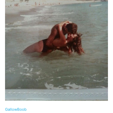
GallowBoob