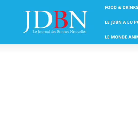
FOOD & DRINK
LE JDBN A LU 
LE MONDE ANI