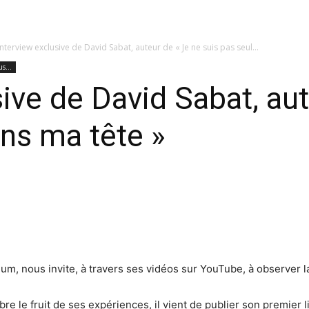
Interview exclusive de David Sabat, auteur de « Je ne suis pas seul...
s...
sive de David Sabat, au
ans ma tête »
m, nous invite, à travers ses vidéos sur YouTube, à observer la
e le fruit de ses expériences, il vient de publier son premier l