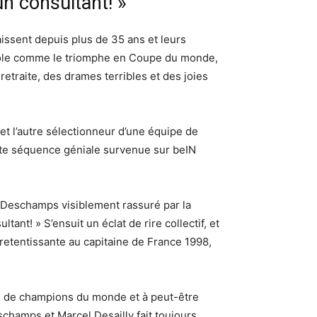
n consultant! »
issent depuis plus de 35 ans et leurs
’école comme le triomphe en Coupe du monde,
etraite, des drames terribles et des joies
t l’autre sélectionneur d’une équipe de
tte séquence géniale survenue sur beIN
er Deschamps visiblement rassuré par la
nt! » S’ensuit un éclat de rire collectif, et
 retentissante au capitaine de France 1998,
cre de champions du monde et à peut-être
schamps et Marcel Desailly fait toujours