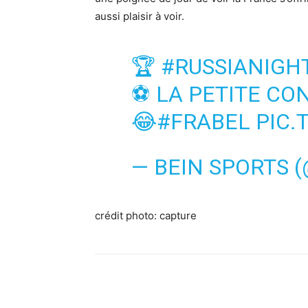
aussi plaisir à voir.
🏆
#RUSSIANIG
⚽ LA PETITE CO
😂
#FRABEL
PIC.
— BEIN SPORTS 
crédit photo: capture