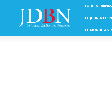
FOOD & DRINK
LE JDBN A LU 
LE MONDE ANI