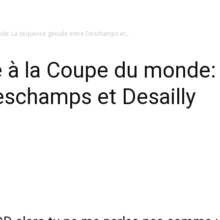
de: La séquence géniale entre Deschamps et...
e à la Coupe du monde:
eschamps et Desailly