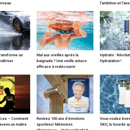
erveau
l’ambition et l’ave
transforme un
Mal aux oreilles après la
Hydratis : Révolu
maîtriser
baignade ? Une vieille astuce
Hydratation !
efficace à redécouvrir
 Lee – Comment
Revivez 100 ans d’émotions
Vous voulez boire
evenu un maître
sportives! Mémoires
ÖKO, la Gourde qu’