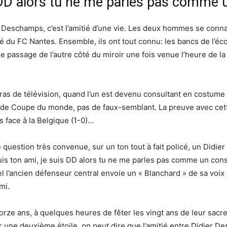
s DD alors tu ne me parles pas comme u
 Deschamps, c’est l’amitié d’une vie. Les deux hommes se conna
té du FC Nantes. Ensemble, ils ont tout connu: les bancs de l
passage de l’autre côté du miroir une fois venue l’heure de la r
s de télévision, quand l’un est devenu consultant en costume e
le de Coupe du monde, pas de faux-semblant. La preuve avec ce
s face à la Belgique (1-0)…
 question très convenue, sur un ton tout à fait policé, un Didi
 ton ami, je suis DD alors tu ne me parles pas comme un consulta
l l’ancien défenseur central envoie un « Blanchard » de sa voix
mi.
torze ans, à quelques heures de fêter les vingt ans de leur sa
ir une deuxième étoile, on peut dire que l’amitié entre Didier De