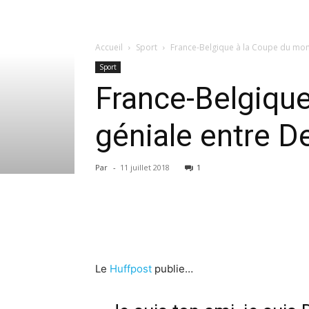
Accueil
Sport
France-Belgique à la Coupe du mon
Sport
France-Belgiqu
géniale entre D
Par
-
11 juillet 2018
1
Le
Huffpost
publie…