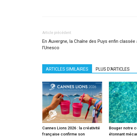
Facebook
X
Pinterest
What
Article précédent
En Auvergne, la Chaîne des Puys enfin classée
l’Unesco
ARTICLES SIMILAIRES
PLUS D'ARTICLES
Cannes Lions 2026 : la créativité
Bouger notre c
française confirme son
étonnant méca