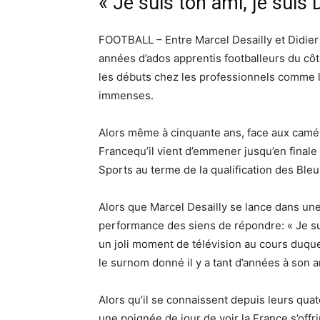
« Je suis ton ami, je sui
FOOTBALL – Entre Marcel Desailly et Didier
années d’ados apprentis footballeurs du cô
les débuts chez les professionnels comme le 
immenses.
Alors même à cinquante ans, face aux caméra
Francequ’il vient d’emmener jusqu’en fina
Sports au terme de la qualification des Bleu
Alors que Marcel Desailly se lance dans une
performance des siens de répondre: « Je suis
un joli moment de télévision au cours duque
le surnom donné il y a tant d’années à son a
Alors qu’il se connaissent depuis leurs qua
une poignée de jour de voir la France s’offr