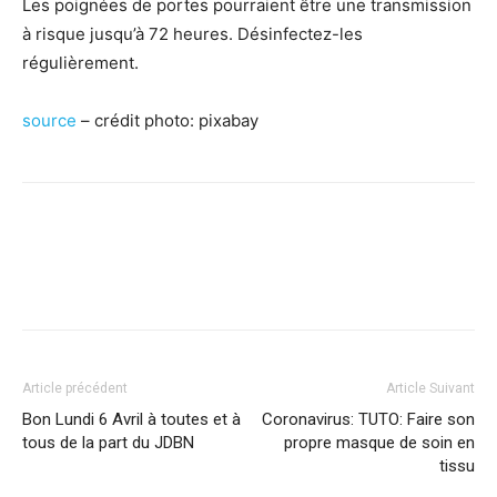
Les poignées de portes pourraient être une transmission
à risque jusqu’à 72 heures. Désinfectez-les
régulièrement.
source
– crédit photo: pixabay
Facebook
X
Pinterest
WhatsApp
Linkedi
Article précédent
Article Suivant
Bon Lundi 6 Avril à toutes et à
Coronavirus: TUTO: Faire son
tous de la part du JDBN
propre masque de soin en
tissu