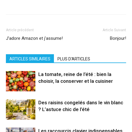
Facebook
X
Pinterest
WhatsApp
Linkedi
Article précédent
Article Suivant
J’adore Amazon et j’assume!
Bonjour!
ARTICLES SIMILAIRES
PLUS D'ARTICLES
La tomate, reine de l’été : bien la
choisir, la conserver et la cuisiner
Des raisins congelés dans le vin blanc
? L’astuce chic de l’été
Les raccourcis clavier indispensables