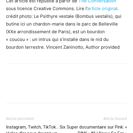
Cet article est republié à partir de
The Conversation
sous licence Creative Commons. Lire l’
article original
.
crédit photo: Le Psithyre vestale (Bombus vestalis), qui
butine ici un chardon-marie dans le parc de Belleville
(XXe arrondissement de Paris), est un bourdon
« coucou » : un intrus qui s’installe dans le nid du
bourdon terrestre.
Vincent Zaninotto
,
Author provided
Facebook
X
Pinterest
WhatsApp
Linkedi
Article précédent
Article Suivant
Instagram, Twitch, TikTok… Six
Super documentaire sur Pink: «