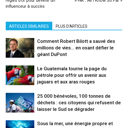
règles d’or pour devenir un
P!NK : All I Know So Far »
influenceur à succès
ARTICLES SIMILAIRES
PLUS D'ARTICLES
Comment Robert Bilott a sauvé des
millions de vies… en osant défier le
géant DuPont
Le Guatemala tourne la page du
pétrole pour offrir un avenir aux
jaguars et aux aras rouges
25 000 bénévoles, 100 tonnes de
déchets : ces citoyens qui refusent de
laisser le Sud se dégrader
Sous la mer, une énergie propre et