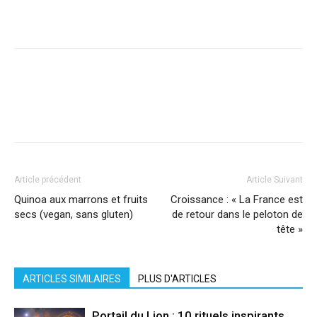
Facebook
X
Pinterest
WhatsApp
Linkedi
Article précédent
Article Suivant
Quinoa aux marrons et fruits
Croissance : « La France est
secs (vegan, sans gluten)
de retour dans le peloton de
tête »
ARTICLES SIMILAIRES
PLUS D'ARTICLES
Portail du Lion : 10 rituels inspirants