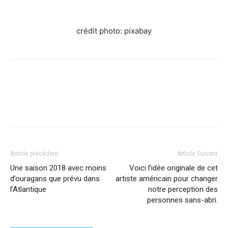
crédit photo: pixabay
Facebook
X
Pinterest
WhatsApp
Linkedi
Article précédent
Article Suivant
Une saison 2018 avec moins
Voici l’idée originale de cet
d’ouragans que prévu dans
artiste américain pour changer
l’Atlantique
notre perception des
personnes sans-abri.