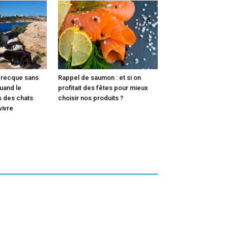
 grecque sans
Rappel de saumon : et si on
quand le
profitait des fêtes pour mieux
s des chats
choisir nos produits ?
vivre