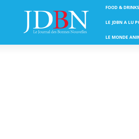
FOOD & DRINK
LE JDBN A LU 
LE MONDE ANI