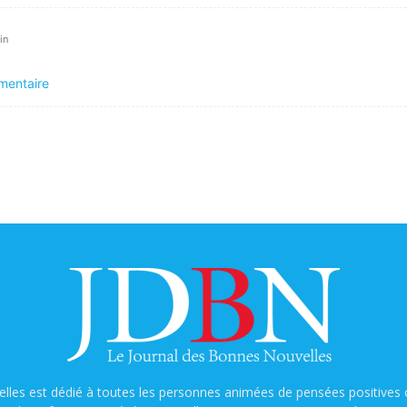
in
mentaire
lles est dédié à toutes les personnes animées de pensées positives o