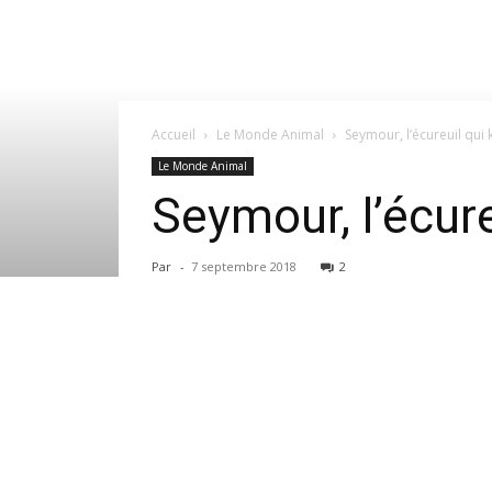
Accueil
Le Monde Animal
Seymour, l’écureuil qui k
Le Monde Animal
Seymour, l’écure
Par
-
7 septembre 2018
2