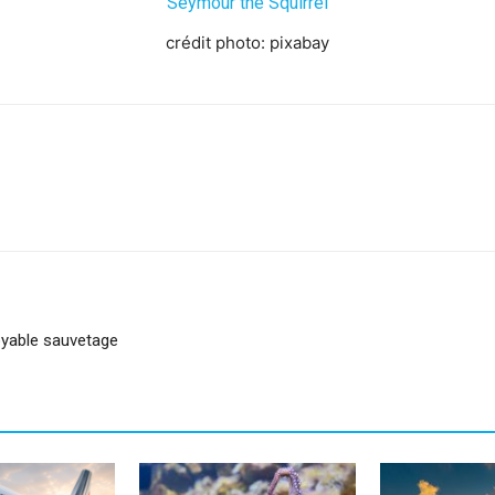
Seymour the Squirrel
crédit photo: pixabay
sApp
Linkedin
royable sauvetage