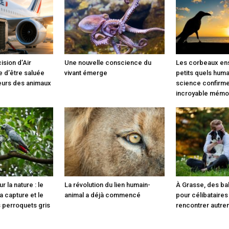
ision d’Air
Une nouvelle conscience du
Les corbeaux ens
e d’être saluée
vivant émerge
petits quels humai
eurs des animaux
science confirme
incroyable mémo
r la nature : le
La révolution du lien humain-
À Grasse, des ba
a capture et le
animal a déjà commencé
pour célibataires
perroquets gris
rencontrer autre