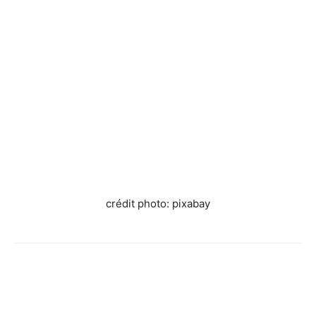
crédit photo: pixabay
Facebook
X
Pinterest
WhatsApp
Linkedi