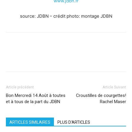
www.jdbn.fr
source: JDBN – crédit photo: montage JDBN
Facebook
X
Pinterest
WhatsApp
Linkedi
Article précédent
Article Suivant
Bon Mercredi 14 Août à toutes
Croustilles de courgettes!
et à tous de la part du JDBN
Rachel Maser
ARTICLES SIMILAIRES
PLUS D'ARTICLES