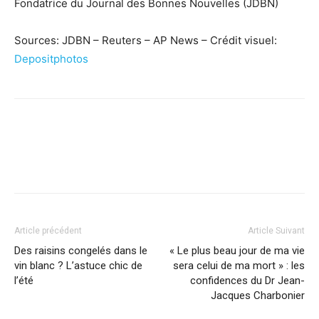
Fondatrice du Journal des Bonnes Nouvelles (JDBN)
Sources: JDBN – Reuters – AP News – Crédit visuel:
Depositphotos
Facebook
X
Pinterest
WhatsApp
Linkedi
Article précédent
Article Suivant
Des raisins congelés dans le
« Le plus beau jour de ma vie
vin blanc ? L’astuce chic de
sera celui de ma mort » : les
l’été
confidences du Dr Jean-
Jacques Charbonier