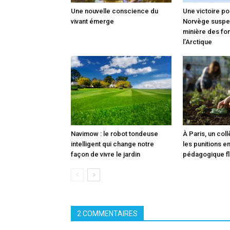
Une nouvelle conscience du
Une victoire po
vivant émerge
Norvège suspen
minière des fo
l’Arctique
Navimow : le robot tondeuse
À Paris, un col
intelligent qui change notre
les punitions e
façon de vivre le jardin
pédagogique fl
2 COMMENTAIRES