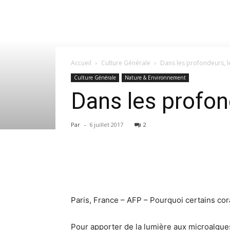
Accueil
Culture Générale
Dans les profondeurs, le
Culture Générale
Nature & Environnement
Dans les profond
Par
-
6 juillet 2017
2
Paris, France – AFP – Pourquoi certains co
Pour apporter de la lumière aux microalgues