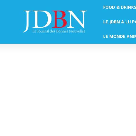
FOOD & DRINK
LE JDBN A LU 
LE MONDE ANI