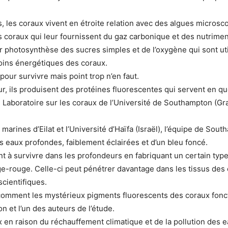
, les coraux vivent en étroite relation avec des algues micros
es coraux qui leur fournissent du gaz carbonique et des nutrime
r photosynthèse des sucres simples et de l’oxygène qui sont uti
soins énergétiques des coraux.
pour survivre mais point trop n’en faut.
ur, ils produisent des protéines fluorescentes qui servent en qu
u Laboratoire sur les coraux de l’Université de Southampton (G
s marines d’Eilat et l’Université d’Haïfa (Israël), l’équipe de 
s eaux profondes, faiblement éclairées et d’un bleu foncé.
t à survivre dans les profondeurs en fabriquant un certain type
e-rouge. Celle-ci peut pénétrer davantage dans les tissus des c
scientifiques.
omment les mystérieux pigments fluorescents des coraux foncti
 et l’un des auteurs de l’étude.
en raison du réchauffement climatique et de la pollution des e