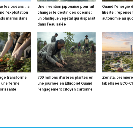
ur les océans : la
Une invention japonaise pourrait
Quand l’énergie 
d l’exploitation
changer le destin des océans :
liberté : repense
nds marins dans
un plastique végétal qui disparaît
autonomie au quo
dans l’eau salée
lège transforme
700 millions d’arbres plantés en
Zenata, première 
n une ferme
une journée en Éthiopie! Quand
labellisée ECO-C
orissante
l’engagement citoyen cartonne