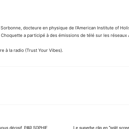
a Sorbonne, docteure en physique de l’American Institute of Hol
a Choquette a participé à des émissions de télé sur les résea
e à la radio (Trust Your Vibes).
sApp
Linkedin
z-vous décisif. PAR SOPHIE
Le superbe clip en “split scr