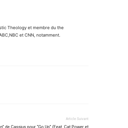
istic Theology et membre du the
ux ABC,NBC et CNN, notamment.
Article Suivant
een” de Cassius pour “Go Up” (Feat. Cat Power et