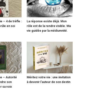
 – 4 de trèfle :
La réponse existe déjà. Mon
rûle en soi
rôle est de la rendre visible. Ma
e
vie guidée par la médiumnité.
e – Autorité
Méritez votre vie : une invitation
endre son
à devenir l’auteur de son destin
r sa voix