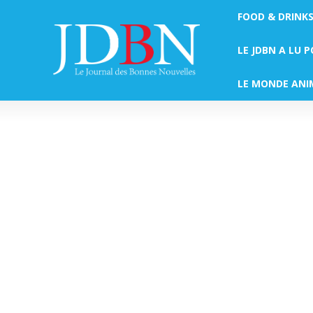
FOOD & DRINK
LE JDBN A LU 
LE MONDE ANI