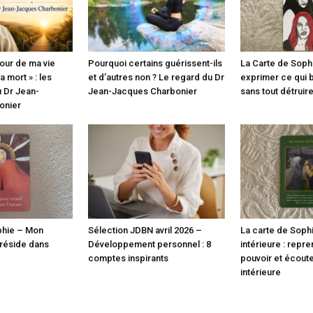
jour de ma vie
Pourquoi certains guérissent-ils
La Carte de Sophie
 mort » : les
et d’autres non ? Le regard du Dr
exprimer ce qui b
 Dr Jean-
Jean-Jacques Charbonier
sans tout détruir
onier
phie – Mon
Sélection JDBN avril 2026 –
La carte de Sophi
 réside dans
Développement personnel : 8
intérieure : repr
comptes inspirants
pouvoir et écoute
intérieure