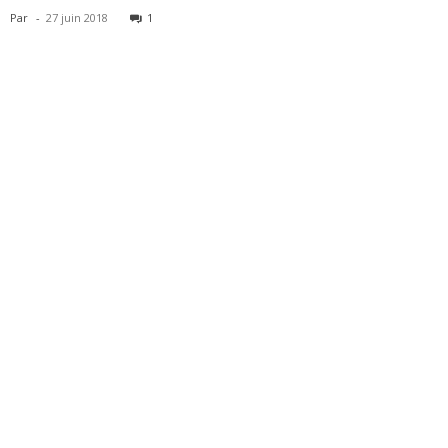
Par
-
27 juin 2018
1