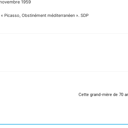
on « Picasso, Obstinément méditerranéen ».
SDP
sApp
Linkedin
Cette grand-mère de 70 an