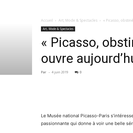
Accueil
Art, Mode & Spectacles
« Picasso, obstin
Art, Mode & Spectacles
« Picasso, obst
ouvre aujourd’hu
Par
-
4 juin 2019
0
Le Musée national Picasso-Paris s’intéresse 
passionnante qui donne à voir une belle sér