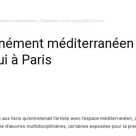
ément méditerranéen », l’exposition ouvre aujourd’hui à Paris
inément méditerranéen »
i à Paris
aux liens qu’entretenait l’artiste avec l’espace méditerranéen, q
ie d’œuvres multidisciplinaires, certaines exposées pour la prem