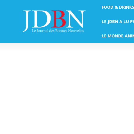
FOOD & DRINK
LE JDBN A LU 
LE MONDE ANI