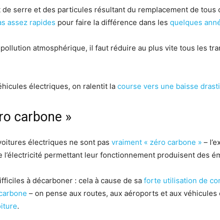
t de serre et des particules résultant du remplacement de tou
as assez rapides
pour faire la différence dans les
quelques anné
 pollution atmosphérique, il faut réduire au plus vite tous les t
icules électriques, on ralentit la
course vers une baisse drast
éro carbone »
 voitures électriques ne sont pas
vraiment « zéro carbone »
– l’e
 de l’électricité permettant leur fonctionnement produisent des é
ifficiles à décarboner : cela à cause de sa
forte utilisation de c
 carbone
– on pense aux routes, aux aéroports et aux véhicules 
iture
.