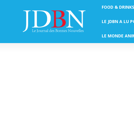
FOOD & DRINK
LE JDBN A LU 
LE MONDE ANI