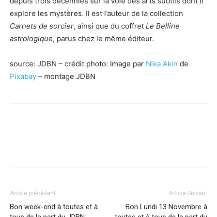
depuis trois décennies sur la voie des arts subtils dont il
explore les mystères. Il est l’auteur de la collection
Carnets de sorcier
, ainsi que du coffret
Le Belline
astrologique
, parus chez le même éditeur.
source: JDBN – crédit photo: Image par
Nika Akin
de
Pixabay
– montage JDBN
Facebook
X
Pinterest
WhatsApp
Linkedi
Article précédent
Article Suivant
Bon week-end à toutes et à
Bon Lundi 13 Novembre à