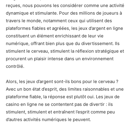
reçues, nous pouvons les considérer comme une activité
dynamique et stimulante. Pour des millions de joueurs à
travers le monde, notamment ceux qui utilisent des
plateformes fiables et agréées, les jeux d’argent en ligne
constituent un élément enrichissant de leur vie
numérique, offrant bien plus que du divertissement. Ils
stimulent le cerveau, stimulent la réflexion stratégique et
procurent un plaisir intense dans un environnement
contrôlé.
Alors, les jeux d’argent sont-ils bons pour le cerveau ?
Avec un bon état d’esprit, des limites raisonnables et une
plateforme fiable, la réponse est plutôt oui. Les jeux de
casino en ligne ne se contentent pas de divertir : ils
stimulent, stimulent et entraînent l’esprit comme peu
d’autres activités numériques le peuvent.