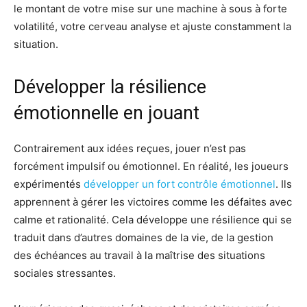
le montant de votre mise sur une machine à sous à forte
volatilité, votre cerveau analyse et ajuste constamment la
situation.
Développer la résilience
émotionnelle en jouant
Contrairement aux idées reçues, jouer n’est pas
forcément impulsif ou émotionnel. En réalité, les joueurs
expérimentés
développer un fort contrôle émotionnel
. Ils
apprennent à gérer les victoires comme les défaites avec
calme et rationalité. Cela développe une résilience qui se
traduit dans d’autres domaines de la vie, de la gestion
des échéances au travail à la maîtrise des situations
sociales stressantes.