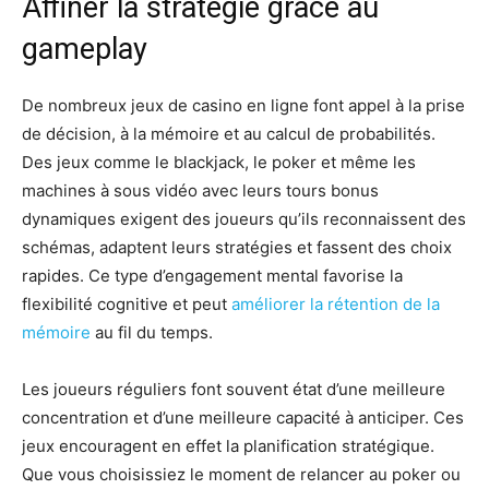
Affiner la stratégie grâce au
gameplay
De nombreux jeux de casino en ligne font appel à la prise
de décision, à la mémoire et au calcul de probabilités.
Des jeux comme le blackjack, le poker et même les
machines à sous vidéo avec leurs tours bonus
dynamiques exigent des joueurs qu’ils reconnaissent des
schémas, adaptent leurs stratégies et fassent des choix
rapides. Ce type d’engagement mental favorise la
flexibilité cognitive et peut
améliorer la rétention de la
mémoire
au fil du temps.
Les joueurs réguliers font souvent état d’une meilleure
concentration et d’une meilleure capacité à anticiper. Ces
jeux encouragent en effet la planification stratégique.
Que vous choisissiez le moment de relancer au poker ou