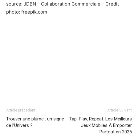
source: JDBN – Collaboration Commerciale – Crédit
photo: freepik.com
Facebook
X
Pinterest
WhatsApp
Linkedi
Article précédent
Article Suivant
Trouver une plume : un signe
Tap, Play, Repeat: Les Meilleurs
de l’Univers ?
Jeux Mobiles À Emporter
Partout en 2025