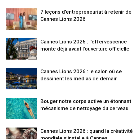
7 leçons d’entrepreneuriat à retenir de
Cannes Lions 2026
Cannes Lions 2026 : l’effervescence
monte déjà avant l’ouverture officielle
Cannes Lions 2026 : le salon où se
dessinent les médias de demain
Bouger notre corps active un étonnant
mécanisme de nettoyage du cerveau
Cannes Lions 2026 : quand la créativité
mondiale s’installe à Cannes