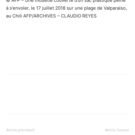
© AFP –
Une mouette couverte d’un sac plastique peine
à s’envoler, le 17 juillet 2018 sur une plage de Valparaiso,
au Chili AFP/ARCHIVES – CLAUDIO REYES
Facebook
X
Pinterest
WhatsApp
Linkedi
Article précédent
Article Suivant