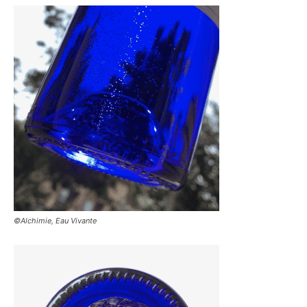
©Alchimie, Eau Vivante