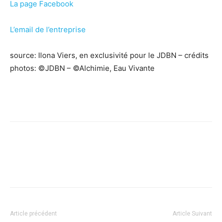
La page Facebook
L’email de l’entreprise
source: Ilona Viers, en exclusivité pour le JDBN – crédits
photos: ©JDBN – ©Alchimie, Eau Vivante
Facebook
X
Pinterest
WhatsApp
Linkedi
Article précédent
Article Suivant