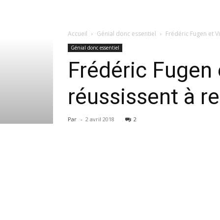
Accueil
Génial donc essentiel
Frédéric Fugen et Vi
Génial donc essentiel
Frédéric Fugen e
réussissent à re
Par
-
2 avril 2018
2