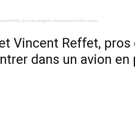
ncent Reffet, pros de wingsuit, réussissent à rentrer dans...
t Vincent Reffet, pros 
ntrer dans un avion en p