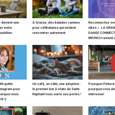
e devient une
À Grasse, des balades canines
Reconnectez-vou
ser notre
pour célibataires qui veulent
vibes » : LA GR
uotidien
rencontrer autrement
DANSE CONNECTÉ
BRUNCH revient 
BN quitte
Un café, un câlin, une adoption :
Pourquoi Pinterest
stagram pour
le premier bar à chats de Saint-
pourquoi vous de
ourquoi nous
Raphaël vous ouvre ses portes !
intéresser.
R !)