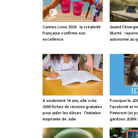
Cannes Lions 2026 : la créativité
Quand l’énergi
française confirme son
liberté : repen
excellence
autonomie au q
À seulement 16 ans, elle crée
Pourquoi le JD
2000 fiches de révision gratuites
Facebook et In
pour aider les élèves : l’initiative
Pinterest (et p
inspirante de Julie
gardons JDBN.F