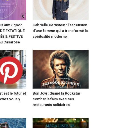
s aux « good
Gabrielle Bernstein : l’ascension
ANDE EXTATIQUE
d’une femme qui a transformé la
E & FESTIVE
spiritualité moderne
au Casarose
 est le futur et
Bon Jovi : Quand la Rockstar
vriez vous y
combat la faim avec ses
restaurants solidaires