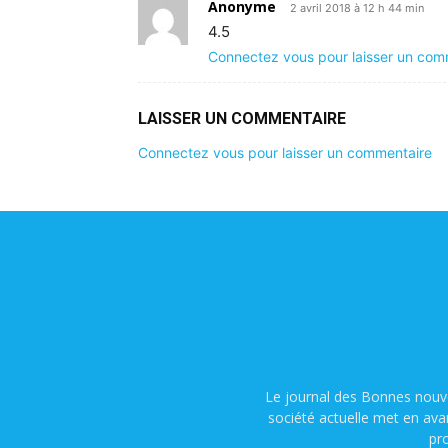
Anonyme
2 avril 2018 à 12 h 44 min
4.5
Connectez vous pour laisser un com
LAISSER UN COMMENTAIRE
Connectez vous pour laisser un commentaire
Le journal des Bonnes nouve
société actuelle met en ava
pr