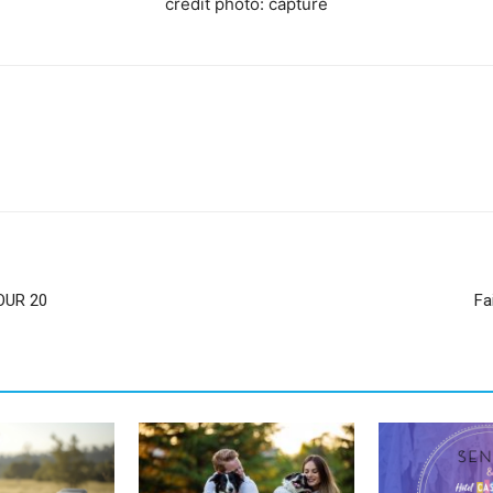
crédit photo: capture
sApp
Linkedin
OUR 20
Fa