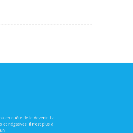
u en quête de le devenir. La
t négatives. Il n’est plus à
un.