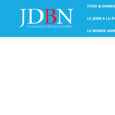
FOOD & DRINK
LE JDBN A LU 
LE MONDE ANI