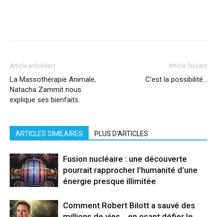
Facebook
X
Pinterest
WhatsApp
Linkedi
Article précédent
Article Suivant
La Massothérapie Animale,
C’est la possibilité…
Natacha Zammit nous
explique ses bienfaits.
ARTICLES SIMILAIRES
PLUS D'ARTICLES
Fusion nucléaire : une découverte
pourrait rapprocher l’humanité d’une
énergie presque illimitée
Comment Robert Bilott a sauvé des
millions de vies… en osant défier le