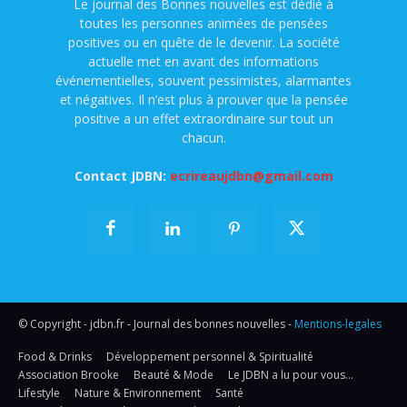
Le journal des Bonnes nouvelles est dédié à
toutes les personnes animées de pensées
positives ou en quête de le devenir. La société
actuelle met en avant des informations
événementielles, souvent pessimistes, alarmantes
et négatives. Il n’est plus à prouver que la pensée
positive a un effet extraordinaire sur tout un
chacun.
Contact JDBN:
ecrireaujdbn@gmail.com
© Copyright - jdbn.fr - Journal des bonnes nouvelles -
Mentions-legales
Food & Drinks
Développement personnel & Spiritualité
Association Brooke
Beauté & Mode
Le JDBN a lu pour vous…
Lifestyle
Nature & Environnement
Santé