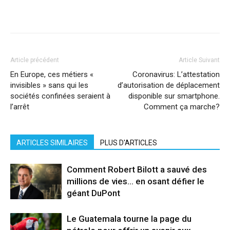
source
– crédit photo: capture
Facebook
X
Pinterest
WhatsApp
Linkedi
Article précédent
Article Suivant
En Europe, ces métiers «
Coronavirus: L’attestation
invisibles » sans qui les
d’autorisation de déplacement
sociétés confinées seraient à
disponible sur smartphone.
l’arrêt
Comment ça marche?
ARTICLES SIMILAIRES
PLUS D'ARTICLES