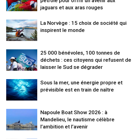
Comment Robert Bilott a sauvé des
millions de vies… en osant défier le
géant DuPont
Le Guatemala tourne la page du
pétrole pour offrir un avenir aux
jaguars et aux aras rouges
La Norvège : 15 choix de société qui
inspirent le monde
25 000 bénévoles, 100 tonnes de
déchets : ces citoyens qui refusent de
laisser le Sud se dégrader
Sous la mer, une énergie propre et
prévisible est en train de naître