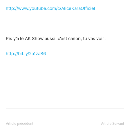
http://www.youtube.com/c/AliceKaraOfficiel
Pis y’a le AK Show aussi, c’est canon, tu vas voir :
http://bit.ly/2a1zaB6
Facebook
X
Pinterest
WhatsApp
Linkedi
Article précédent
Article Suivant