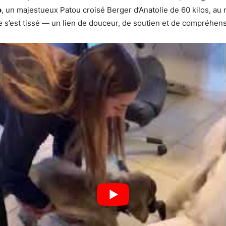
o
, un majestueux Patou croisé Berger d’Anatolie de 60 kilos, au
ue s’est tissé — un lien de douceur, de soutien et de compréhen