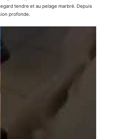
 regard tendre et au pelage marbré. Depuis
sion profonde.