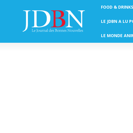
FOOD & DRINK
LE JDBN A LU 
LE MONDE ANI