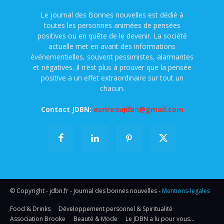
Le journal des Bonnes nouvelles est dédié à
toutes les personnes animées de pensées
positives ou en quête de le devenir. La société
actuelle met en avant des informations
événementielles, souvent pessimistes, alarmantes
et négatives. Il n’est plus à prouver que la pensée
positive a un effet extraordinaire sur tout un
chacun.
Contact JDBN:
ecrireaujdbn@gmail.com
© Copyright - jdbn.fr - Journal des bonnes nouvelles -
Mentions-legales
Food & Drinks
Développement personnel & Spiritualité
Association Brooke
Beauté & Mode
Le JDBN a lu pour vous…