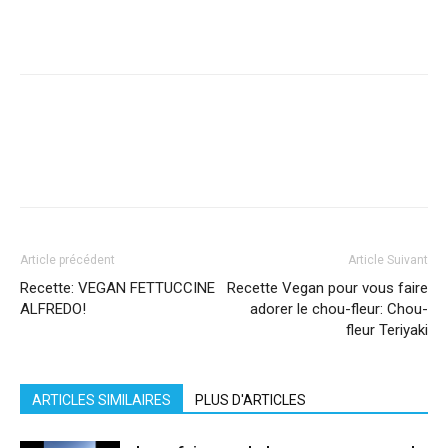
Facebook
X
Pinterest
WhatsApp
Linkedi
Article précédent
Article Suivant
Recette: VEGAN FETTUCCINE
Recette Vegan pour vous faire
ALFREDO!
adorer le chou-fleur: Chou-
fleur Teriyaki
ARTICLES SIMILAIRES
PLUS D'ARTICLES