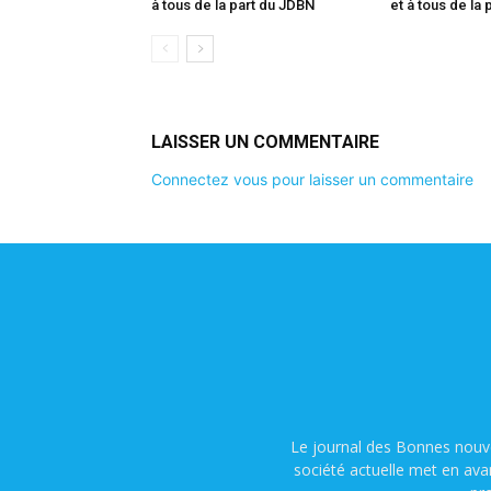
à tous de la part du JDBN
et à tous de la
LAISSER UN COMMENTAIRE
Connectez vous pour laisser un commentaire
Le journal des Bonnes nouve
société actuelle met en ava