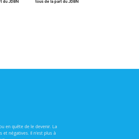
art du JDBN
tous de la part du JDBN
u en quête de le devenir. La
t négatives. Il n’est plus à