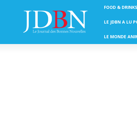
FOOD & DRINK
LE JDBN A LU 
LE MONDE ANI