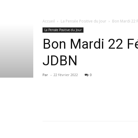
Accueil
La Pensée Positive du Jour
Bon Mardi 22 Fé
La Pensée Positive du Jour
Bon Mardi 22 Fév
JDBN
Par
-
22 février 2022
0