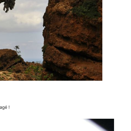
agé !