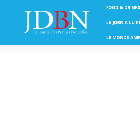
FOOD & DRINK
LE JDBN A LU 
LE MONDE ANI