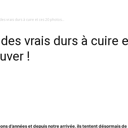
des vrais durs à cuire et ces 20 photos...
des vrais durs à cuire 
uver !
ions d’années et depuis notre arrivée, ils tentent désormais de 