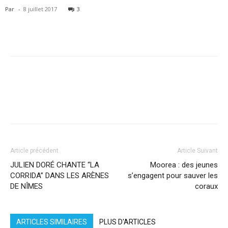
Par
-
8 juillet 2017
3
Facebook
X
Pinterest
WhatsApp
Linkedi
Article précédent
Article Suivant
JULIEN DORÉ CHANTE “LA
Moorea : des jeunes
CORRIDA” DANS LES ARÈNES
s’engagent pour sauver les
DE NÎMES
coraux
ARTICLES SIMILAIRES
PLUS D'ARTICLES