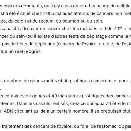
ts cancers débutants, où il n’y a pas encore beaucoup de cellule
test a été évalué chez 1 005 malades atteints de cancers non métas
age, du colon et du rectum, du poumon ou du sein.
e sa capacité à trouver un cancer chez les malades, est de 70% e
ncer du sein (où il existe d’autres tests de dépistage comme l
 pas de tests de dépistage (cancers de l’ovaire, du foie, de l’e
itue un réel progrès.
tit nombres de gènes mutés et de protéines cancéreuses pour ga
.
urs centaines de gènes et 40 marqueurs protéiques des cancers
ines. Dans les calculs réalisés, c’est ce qui apparaît être le n
e l’ADN circulant au-delà un certain nombre, il se produisait plu
r le traitement des cancers de l’ovaire, du foie, de l’estomac, du