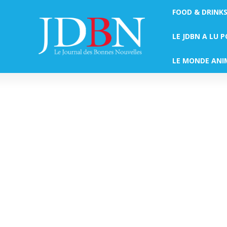
FOOD & DRINK
LE JDBN A LU 
LE MONDE ANI