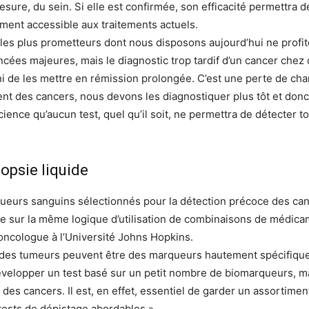
re, du sein. Si elle est confirmée, son efficacité permettra de
ment accessible aux traitements actuels.
es plus prometteurs dont nous disposons aujourd’hui ne profite
ncées majeures, mais le diagnostic trop tardif d’un cancer che
 ni de les mettre en rémission prolongée. C’est une perte de ch
ent des cancers, nous devons les diagnostiquer plus tôt et do
ence qu’aucun test, quel qu’il soit, ne permettra de détecter tou
opsie liquide
rqueurs sanguins sélectionnés pour la détection précoce des ca
se sur la même logique d’utilisation de combinaisons de médicam
oncologue à l’Université Johns Hopkins.
 des tumeurs peuvent être des marqueurs hautement spécifiques 
évelopper un test basé sur un petit nombre de biomarqueurs, ma
des cancers. Il est, en effet, essentiel de garder un assortimen
 tests de dépistage abordables ».