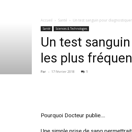
Accueil
Santé
Un test sanguin pour diagnostiquer 
Santé
Sciences & Technologies
Un test sanguin
les plus fréquen
Par
-
17 février 2018
1
Pourquoi Docteur
publie….
Une simple prise de sang permettrait