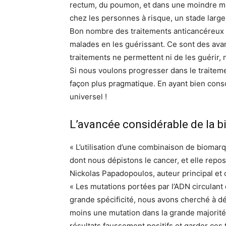
rectum, du poumon, et dans une moindre mesu
chez les personnes à risque, un stade large
Bon nombre des traitements anticancéreux l
malades en les guérissant. Ce sont des ava
traitements ne permettent ni de les guérir,
Si nous voulons progresser dans le traitem
façon plus pragmatique. En ayant bien consci
universel !
L’avancée considérable de la bi
« L’utilisation d’une combinaison de bioma
dont nous dépistons le cancer, et elle repo
Nickolas Papadopoulos, auteur principal et 
« Les mutations portées par l’ADN circulant
grande spécificité, nous avons cherché à d
moins une mutation dans la grande majorité 
résultats faussement positifs et garder ces