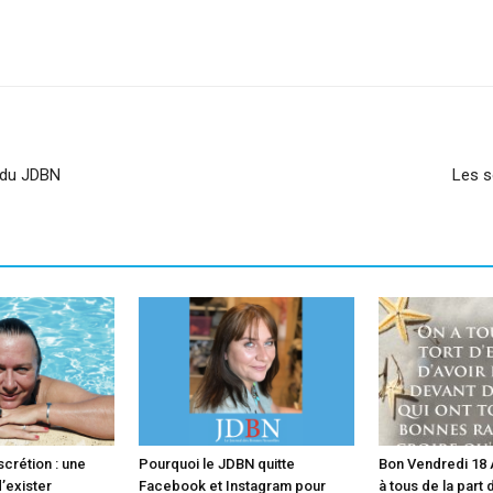
sApp
Linkedin
t du JDBN
Les s
scrétion : une
Pourquoi le JDBN quitte
Bon Vendredi 18 A
’exister
Facebook et Instagram pour
à tous de la part