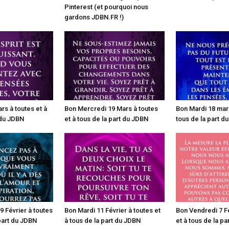
Pinterest (et pourquoi nous
gardons JDBN.FR !)
rs à toutes et à
Bon Mercredi 19 Mars à toutes
Bon Mardi 18 mars
 du JDBN
et à tous de la part du JDBN
tous de la part d
 Février à toutes
Bon Mardi 11 Février à toutes et
Bon Vendredi 7 Fé
 part du JDBN
à tous de la part du JDBN
et à tous de la p