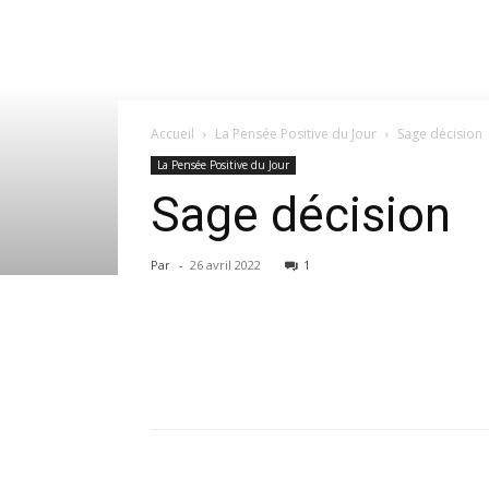
Accueil
La Pensée Positive du Jour
Sage décision
La Pensée Positive du Jour
Sage décision
Par
-
26 avril 2022
1