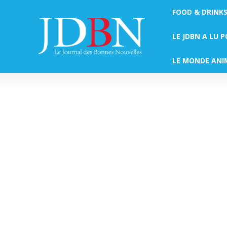
FOOD & DRINK
LE JDBN A LU 
LE MONDE ANI