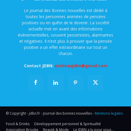
Le journal des Bonnes nouvelles est dédié à
toutes les personnes animées de pensées
positives ou en quête de le devenir. La société
actuelle met en avant des informations
événementielles, souvent pessimistes, alarmantes
et négatives. Il n’est plus à prouver que la pensée
positive a un effet extraordinaire sur tout un
chacun.
Contact JDBN:
ecrireaujdbn@gmail.com
© Copyright - jdbn.fr - Journal des bonnes nouvelles -
Mentions-legales
Food & Drinks
Développement personnel & Spiritualité
Association Brooke
Beauté & Mode
Le JDBN a lu pour vous…