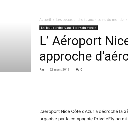
Accueil
Les beaux endroits aux 4 coins du monde
Les beaux endroits aux 4 coins du monde
L’ Aéroport Nice
approche d’aéro
Par
-
22 mars 2019
0
L’aéroport Nice Côte d’Azur a décroché la 
organisé par la compagnie PrivateFly parmi 