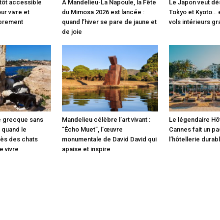
ntôt accessible
À Mandelieu-La Napoule, la Fête
Le Japon veut d
ur vivre et
du Mimosa 2026 est lancée :
Tokyo et Kyoto… 
librement
quand l’hiver se pare de jaune et
vols intérieurs gr
de joie
le grecque sans
Mandelieu célèbre l’art vivant :
Le légendaire Hô
: quand le
“Écho Muet”, l’œuvre
Cannes fait un pa
rès des chats
monumentale de David David qui
l’hôtellerie durab
e vivre
apaise et inspire