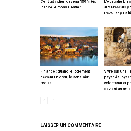
Cet État indien devenu 100 % bio
L’Australie bie
inspire le monde entier
aux Français po
travailler plus 
Finlande : quand le logement
Vivre sur une î
devient un droit, le sans-abri
payer de loyer 
recule
volontariat aup
devient un art d
LAISSER UN COMMENTAIRE