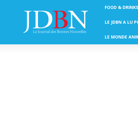
FOOD & DRINK
LE JDBN A LU 
LE MONDE ANI