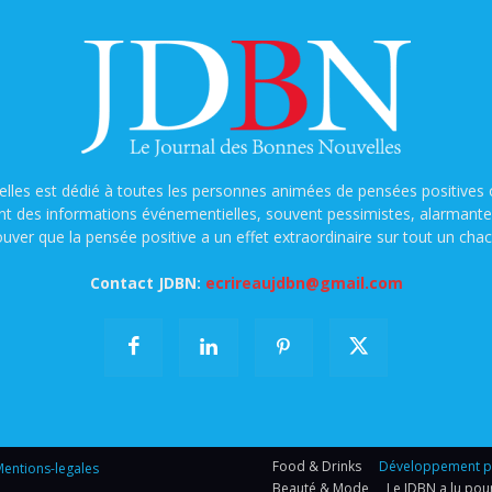
lles est dédié à toutes les personnes animées de pensées positives o
nt des informations événementielles, souvent pessimistes, alarmantes e
ouver que la pensée positive a un effet extraordinaire sur tout un chac
Contact JDBN:
ecrireaujdbn@gmail.com
Food & Drinks
Développement per
entions-legales
Beauté & Mode
Le JDBN a lu pou