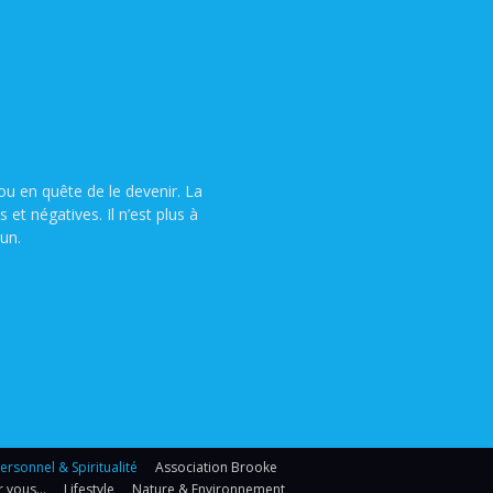
u en quête de le devenir. La
t négatives. Il n’est plus à
un.
sonnel & Spiritualité
Association Brooke
r vous…
Lifestyle
Nature & Environnement