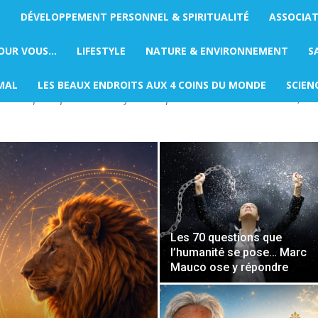
S
DÉVELOPPEMENT PERSONNEL & SPIRITUALITÉ
ASSOCIA
ONNEL & SPIRITUALITÉ
POUR VOUS…
LIFESTYLE
NATURE & ENVIRONNEMENT
S
onnel & Spiritualité dédiée à la croissance personnelle, au bien
MAL
LES BEAUX ENDROITS AUX 4 COINS DU MONDE
SCIEN
onseils pratiques et des réflexions pour mieux vous connaître, évo
Les 70 questions que
l’humanité se pose… Marc
Mauco ose y répondre