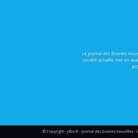
Le journal des Bonnes nouve
société actuelle met en ava
pr
© Copyright - jdbn.fr - Journal des bonnes nouvelles -
M