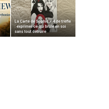
e
La Carte de Sophie – 4 de trèfle
: exprimer ce qui brûle en soi
sans tout détruire