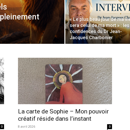
els
r pleinement
« Le plus beau jour de ma vi
sera celui de ma mort » : les
confidences du Dr Jean-
Jacques Charbonier
La carte de Sophie – Mon pouvoir
créatif réside dans l’instant
8 avril 2026
0
0