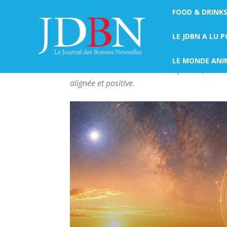
FOOD & DRINK
Accueil
Développement personnel & Spiritualité
DÉVELOPPEMENT PERS
LE JDBN A LU 
Découvrez notre catégorie Développement pers
LE MONDE ANI
sens. Retrouvez des articles inspirants, des c
alignée et positive.