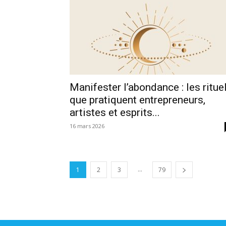
Manifester l’abondance : les ritue
que pratiquent entrepreneurs,
artistes et esprits...
16 mars 2026
...
1
2
3
79