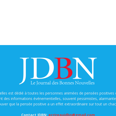
lles est dédié à toutes les personnes animées de pensées positives o
nt des informations événementielles, souvent pessimistes, alarmantes e
ouver que la pensée positive a un effet extraordinaire sur tout un chac
Contact JDBN:
ecrireaujdbn@gmail.com