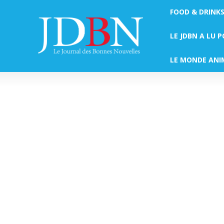
FOOD & DRINK
LE JDBN A LU 
LE MONDE ANI