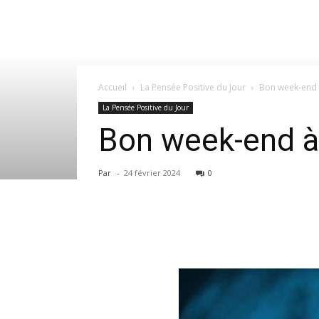
Accueil
La Pensée Positive du Jour
Bon week-end à
La Pensée Positive du Jour
Bon week-end à 
Par
-
24 février 2024
0