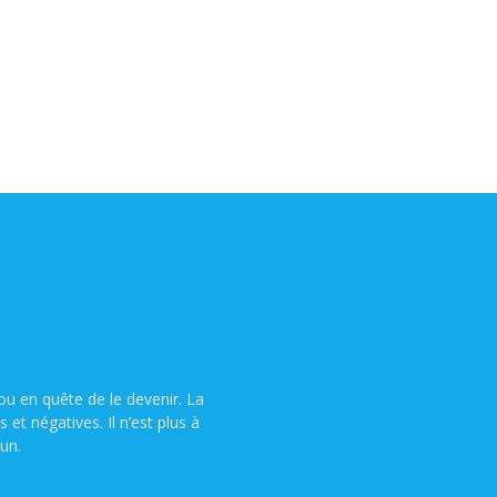
u en quête de le devenir. La
t négatives. Il n’est plus à
un.