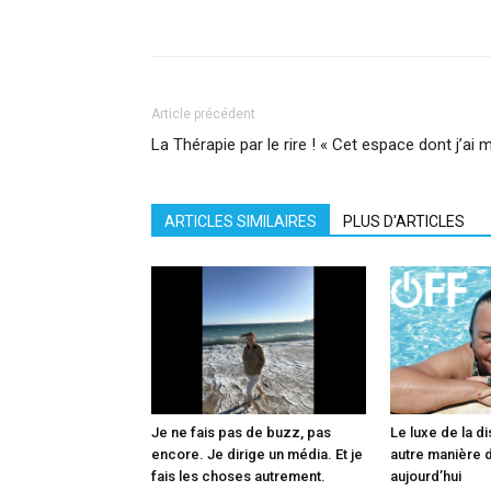
Facebook
X
Pinterest
What
Article précédent
La Thérapie par le rire ! « Cet espace dont j’ai
ARTICLES SIMILAIRES
PLUS D'ARTICLES
Je ne fais pas de buzz, pas
Le luxe de la di
encore. Je dirige un média. Et je
autre manière d
fais les choses autrement.
aujourd’hui