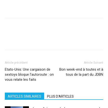
Facebook
X
Pinterest
WhatsApp
Linkedi
Article précédent
Article Suivant
Etats-Unis: Une cargaison de
Bon week-end à toutes et à
sextoys bloque l’autoroute : on
tous de la part du JDBN
vous relate les faits
ARTICLES SIMILAIRES
PLUS D'ARTICLES