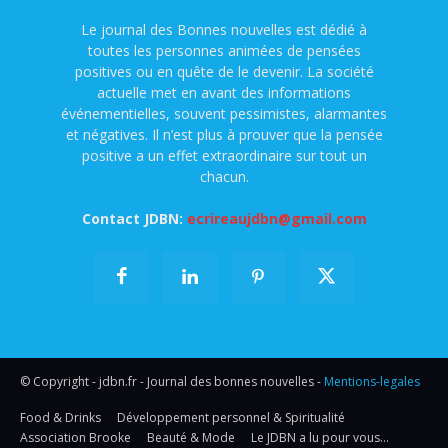
Le journal des Bonnes nouvelles est dédié à
toutes les personnes animées de pensées
positives ou en quête de le devenir. La société
actuelle met en avant des informations
événementielles, souvent pessimistes, alarmantes
et négatives. Il n’est plus à prouver que la pensée
positive a un effet extraordinaire sur tout un
chacun.
Contact JDBN:
ecrireaujdbn@gmail.com
© Copyright - jdbn.fr - Journal des bonnes nouvelles -
Mentions-legales
Food & Drinks
Développement personnel & Spiritualité
Association Brooke
Beauté & Mode
Le JDBN a lu pour vous…