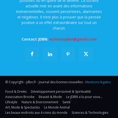
positives ou en quête de le devenir. La société
actuelle met en avant des informations
événementielles, souvent pessimistes, alarmantes
et négatives. Il n’est plus à prouver que la pensée
positive a un effet extraordinaire sur tout un
chacun.
Contact JDBN:
ecrireaujdbn@gmail.com
© Copyright - jdbn.fr - Journal des bonnes nouvelles -
Mentions-legales
Food & Drinks
Développement personnel & Spiritualité
Association Brooke
Beauté & Mode
Le JDBN a lu pour vous…
Lifestyle
Nature & Environnement
Santé
Art, Mode & Spectacles
Le Monde Animal
Les beaux endroits aux 4 coins du monde
Sciences & Technologies