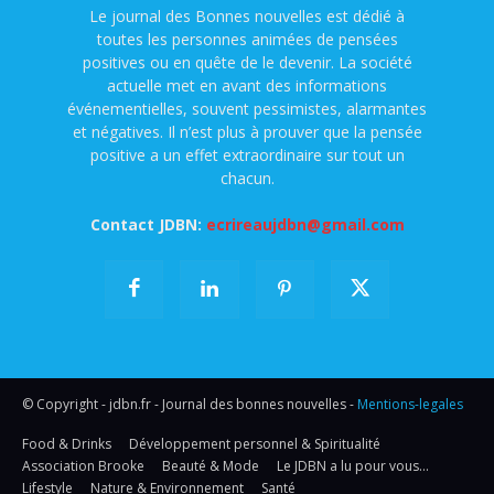
Le journal des Bonnes nouvelles est dédié à
toutes les personnes animées de pensées
positives ou en quête de le devenir. La société
actuelle met en avant des informations
événementielles, souvent pessimistes, alarmantes
et négatives. Il n’est plus à prouver que la pensée
positive a un effet extraordinaire sur tout un
chacun.
Contact JDBN:
ecrireaujdbn@gmail.com
© Copyright - jdbn.fr - Journal des bonnes nouvelles -
Mentions-legales
Food & Drinks
Développement personnel & Spiritualité
Association Brooke
Beauté & Mode
Le JDBN a lu pour vous…
Lifestyle
Nature & Environnement
Santé