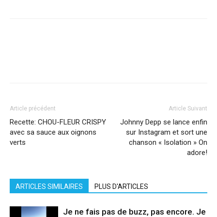
Facebook
X
Pinterest
WhatsApp
Linkedi
Article précédent
Article Suivant
Recette: CHOU-FLEUR CRISPY
Johnny Depp se lance enfin
avec sa sauce aux oignons
sur Instagram et sort une
verts
chanson « Isolation » On
adore!
ARTICLES SIMILAIRES
PLUS D'ARTICLES
Je ne fais pas de buzz, pas encore. Je