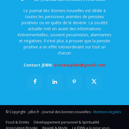
Le journal des Bonnes nouvelles est dédié à
toutes les personnes animées de pensées
positives ou en quête de le devenir. La société
actuelle met en avant des informations
événementielles, souvent pessimistes, alarmantes
et négatives. Il n’est plus à prouver que la pensée
positive a un effet extraordinaire sur tout un
chacun.
Contact JDBN:
ecrireaujdbn@gmail.com
© Copyright - jdbn.fr - Journal des bonnes nouvelles -
Mentions-legales
Food & Drinks
Développement personnel & Spiritualité
Association Brooke
Beauté & Mode
Le JDBN a lu pour vous…