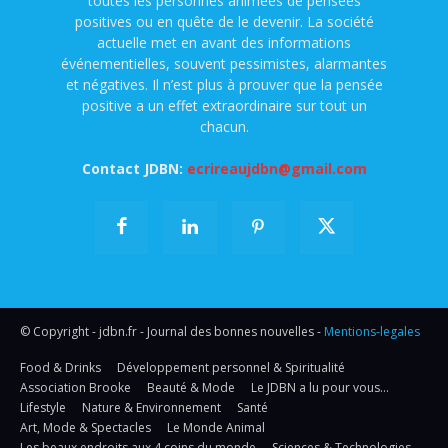
toutes les personnes animées de pensées
positives ou en quête de le devenir. La société
actuelle met en avant des informations
événementielles, souvent pessimistes, alarmantes
et négatives. Il n’est plus à prouver que la pensée
positive a un effet extraordinaire sur tout un
chacun.
Contact JDBN:
ecrireaujdbn@gmail.com
© Copyright - jdbn.fr - Journal des bonnes nouvelles -
Mentions-legales
Food & Drinks
Développement personnel & Spiritualité
Association Brooke
Beauté & Mode
Le JDBN a lu pour vous…
Lifestyle
Nature & Environnement
Santé
Art, Mode & Spectacles
Le Monde Animal
Les beaux endroits aux 4 coins du monde
Sciences & Technologies