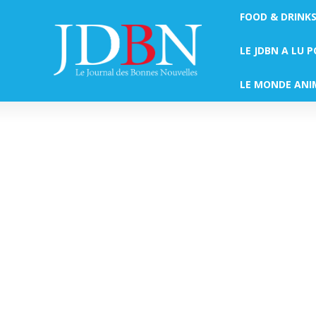
FOOD & DRINK
LE JDBN A LU 
LE MONDE ANI