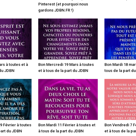
Pinterest (et pourquoi nous
gardons JDBN.FR !)
rs à toutes et à
Bon Mercredi 19 Mars à toutes
Bon Mardi 18 mars
 du JDBN
et à tous de la part du JDBN
tous de la part d
 Février à toutes
Bon Mardi 11 Février à toutes et
Bon Vendredi 7 Fé
 part du JDBN
à tous de la part du JDBN
et à tous de la p