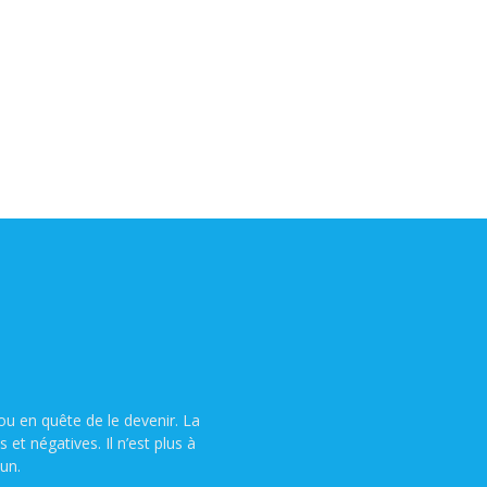
u en quête de le devenir. La
t négatives. Il n’est plus à
un.