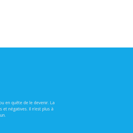
u en quête de le devenir. La
t négatives. Il n’est plus à
un.