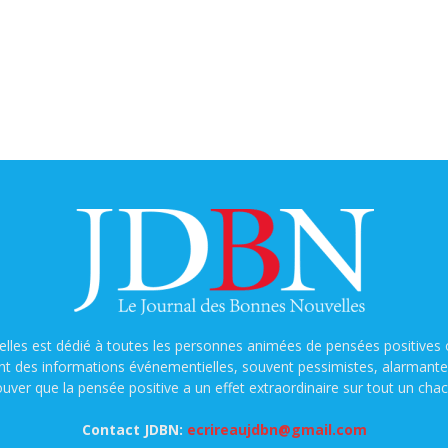
lles est dédié à toutes les personnes animées de pensées positives o
nt des informations événementielles, souvent pessimistes, alarmantes e
ouver que la pensée positive a un effet extraordinaire sur tout un chac
Contact JDBN:
ecrireaujdbn@gmail.com