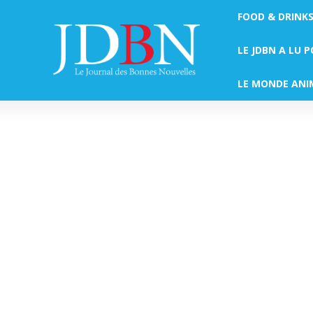
FOOD & DRINK
LE JDBN A LU 
LE MONDE ANI