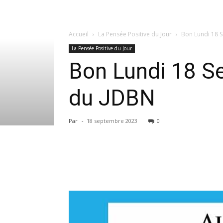
Accueil
La Pensée Positive du Jour
Bon Lundi 18 S
La Pensée Positive du Jour
Bon Lundi 18 Se
du JDBN
Par
-
18 septembre 2023
0