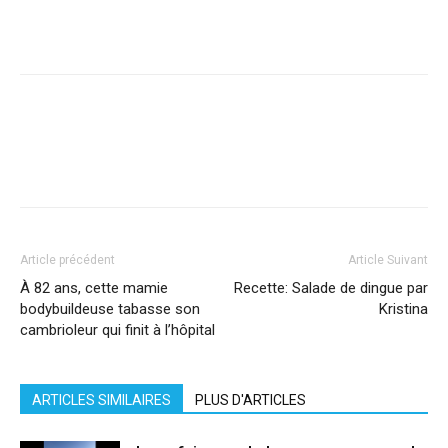
Facebook
X
Pinterest
WhatsApp
Linkedi
Article précédent
Article Suivant
À 82 ans, cette mamie
Recette: Salade de dingue par
bodybuildeuse tabasse son
Kristina
cambrioleur qui finit à l’hôpital
ARTICLES SIMILAIRES
PLUS D'ARTICLES