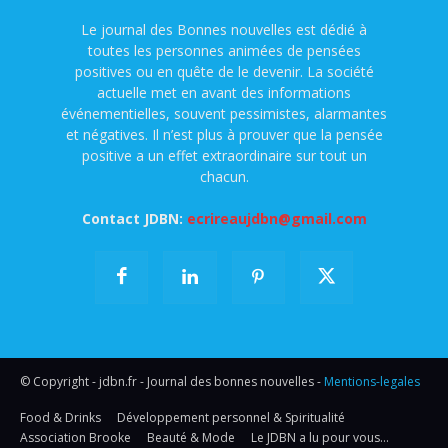
Le journal des Bonnes nouvelles est dédié à
toutes les personnes animées de pensées
positives ou en quête de le devenir. La société
actuelle met en avant des informations
événementielles, souvent pessimistes, alarmantes
et négatives. Il n’est plus à prouver que la pensée
positive a un effet extraordinaire sur tout un
chacun.
Contact JDBN:
ecrireaujdbn@gmail.com
© Copyright - jdbn.fr - Journal des bonnes nouvelles -
Mentions-legales
Food & Drinks
Développement personnel & Spiritualité
Association Brooke
Beauté & Mode
Le JDBN a lu pour vous…