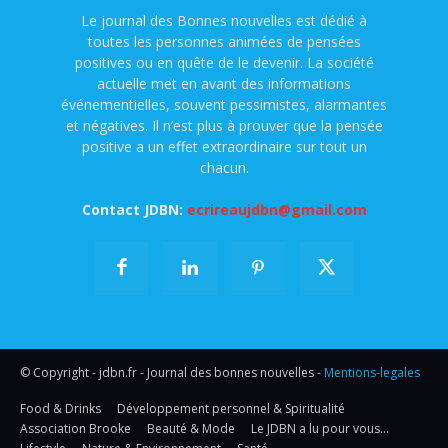
Le journal des Bonnes nouvelles est dédié à
toutes les personnes animées de pensées
positives ou en quête de le devenir. La société
actuelle met en avant des informations
événementielles, souvent pessimistes, alarmantes
et négatives. Il n’est plus à prouver que la pensée
positive a un effet extraordinaire sur tout un
chacun.
Contact JDBN:
ecrireaujdbn@gmail.com
© Copyright - jdbn.fr - Journal des bonnes nouvelles -
Mentions-legales
Food & Drinks
Développement personnel & Spiritualité
Association Brooke
Beauté & Mode
Le JDBN a lu pour vous…