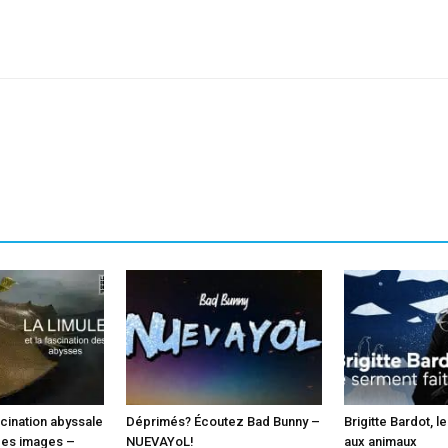
sApp
Linkedin
scination abyssale
Déprimés? Écoutez Bad Bunny –
Brigitte Bardot, l
des images –
NUEVAYoL!
aux animaux