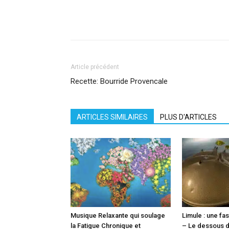
Facebook
X
Pinterest
What
Article précédent
Recette: Bourride Provencale
ARTICLES SIMILAIRES
PLUS D'ARTICLES
Musique Relaxante qui soulage
Limule : une fa
la Fatigue Chronique et
– Le dessous 