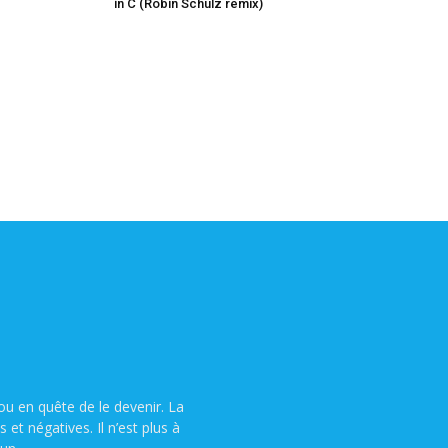
in C (Robin Schulz remix)
u en quête de le devenir. La
t négatives. Il n’est plus à