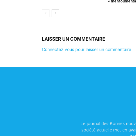
« menfoumentap
LAISSER UN COMMENTAIRE
Connectez vous pour laisser un commentaire
Le journal des Bonnes nouve
société actuelle met en ava