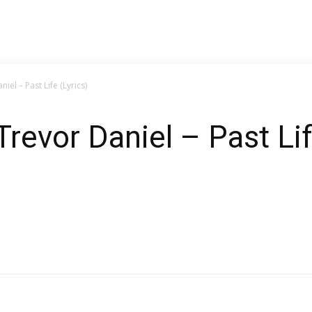
el – Past Life (Lyrics)
revor Daniel – Past Lif