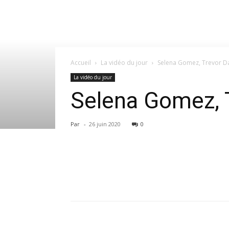
Accueil
La vidéo du jour
Selena Gomez, Trevor Dani
La vidéo du jour
Selena Gomez, T
Par
-
26 juin 2020
0