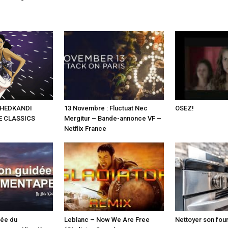
 HEDKANDI
13 Novembre : Fluctuat Nec
OSEZ!
E CLASSICS
Mergitur – Bande-annonce VF –
Netflix France
dée du
Leblanc – Now We Are Free
Nettoyer son four