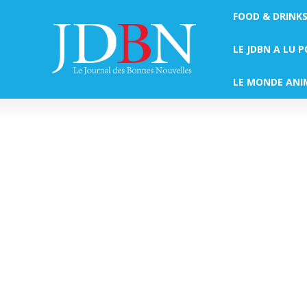
FOOD & DRINK
LE JDBN A LU 
LE MONDE ANI