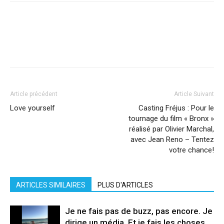
Facebook
X
Pinterest
WhatsApp
Linkedi
Article précédent
Article Suivant
Love yourself
Casting Fréjus : Pour le
tournage du film « Bronx »
réalisé par Olivier Marchal,
avec Jean Reno – Tentez
votre chance!
ARTICLES SIMILAIRES
PLUS D'ARTICLES
Je ne fais pas de buzz, pas encore. Je
dirige un média. Et je fais les choses