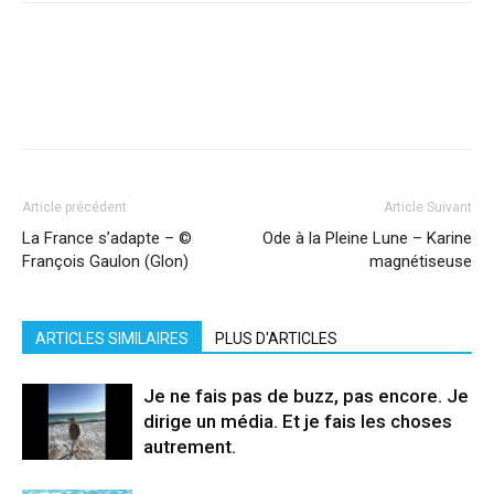
Facebook
X
Pinterest
WhatsApp
Linkedi
Article précédent
Article Suivant
La France s’adapte – ©
Ode à la Pleine Lune – Karine
François Gaulon (Glon)
magnétiseuse
ARTICLES SIMILAIRES
PLUS D'ARTICLES
Je ne fais pas de buzz, pas encore. Je
dirige un média. Et je fais les choses
autrement.