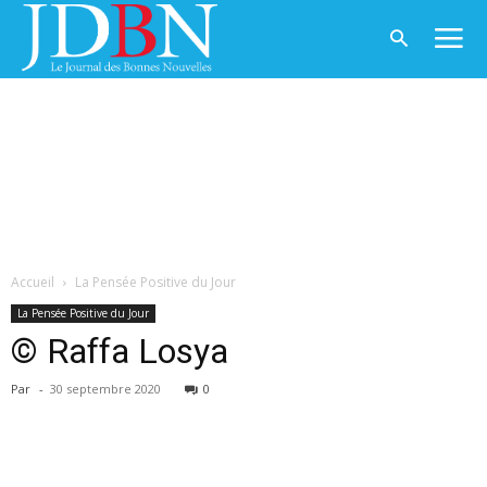
Accueil
La Pensée Positive du Jour
La Pensée Positive du Jour
© Raffa Losya
Par
-
30 septembre 2020
0