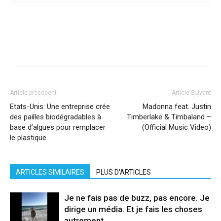
Facebook
X
Pinterest
WhatsApp
Linkedi
Article précédent
Article Suivant
Etats-Unis: Une entreprise crée
Madonna feat. Justin
des pailles biodégradables à
Timberlake & Timbaland –
base d’algues pour remplacer
(Official Music Video)
le plastique
ARTICLES SIMILAIRES
PLUS D'ARTICLES
Je ne fais pas de buzz, pas encore. Je
dirige un média. Et je fais les choses
autrement.