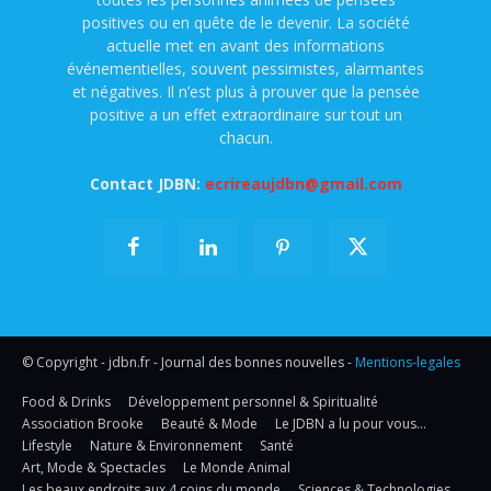
positives ou en quête de le devenir. La société
actuelle met en avant des informations
événementielles, souvent pessimistes, alarmantes
et négatives. Il n’est plus à prouver que la pensée
positive a un effet extraordinaire sur tout un
chacun.
Contact JDBN:
ecrireaujdbn@gmail.com
© Copyright - jdbn.fr - Journal des bonnes nouvelles -
Mentions-legales
Food & Drinks
Développement personnel & Spiritualité
Association Brooke
Beauté & Mode
Le JDBN a lu pour vous…
Lifestyle
Nature & Environnement
Santé
Art, Mode & Spectacles
Le Monde Animal
Les beaux endroits aux 4 coins du monde
Sciences & Technologies