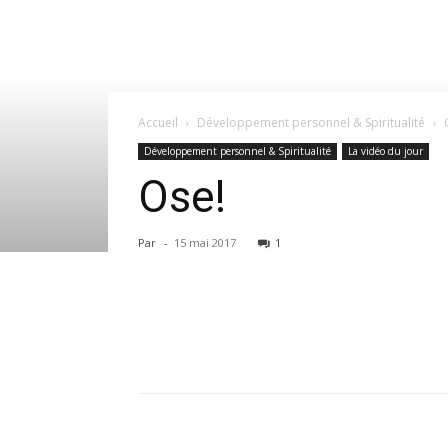
Accueil
Développement personnel & Spiritualité
Développement personnel & Spiritualité
La vidéo du jour
Ose!
Par
-
15 mai 2017
1