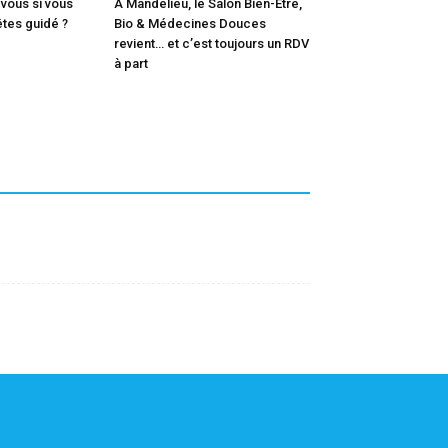
vous si vous
À Mandelieu, le Salon Bien-Être,
êtes guidé ?
Bio & Médecines Douces
revient… et c’est toujours un RDV
à part