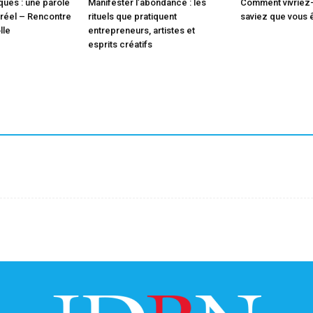
ques : une parole
Manifester l’abondance : les
Comment vivriez-
 réel – Rencontre
rituels que pratiquent
saviez que vous 
lle
entrepreneurs, artistes et
esprits créatifs