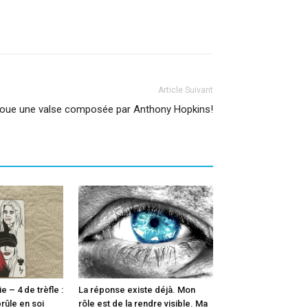
Article Suivant
joue une valse composée par Anthony Hopkins!
 – 4 de trèfle :
La réponse existe déjà. Mon
rûle en soi
rôle est de la rendre visible. Ma