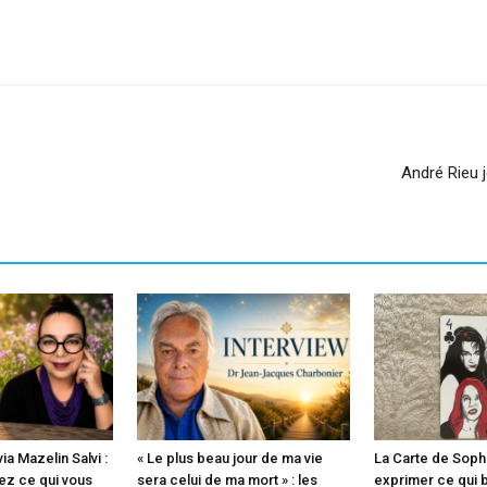
sApp
Linkedin
André Rieu 
ia Mazelin Salvi :
« Le plus beau jour de ma vie
La Carte de Sophie
ez ce qui vous
sera celui de ma mort » : les
exprimer ce qui b