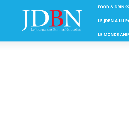
FOOD & DRINK
LE JDBN A LU 
LE MONDE ANI